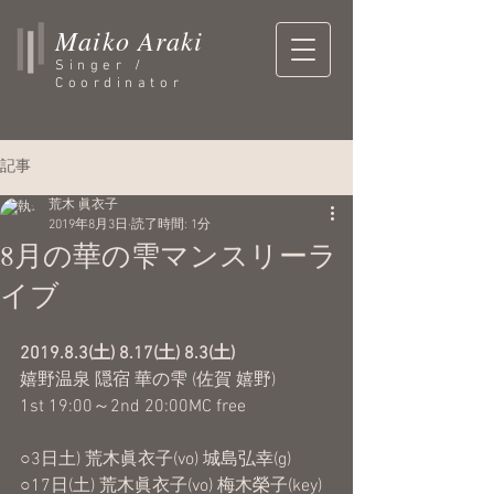
Maiko Araki
Singer /
Coordinator
記事
荒木 眞衣子
2019年8月3日
読了時間: 1分
8月の華の雫マンスリーラ
イブ
2019.8.3(土) 8.17(土) 8.3(土)
嬉野温泉 隠宿 華の雫 (佐賀 嬉野)
1st 19:00～2nd 20:00MC free
○3日土) 荒木眞衣子(vo) 城島弘幸(g)
○17日(土) 荒木眞衣子(vo) 梅木榮子(key) 