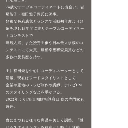
24歳でテーブルコーディネートに出合い、岩
尾智子・福田雅子両氏に師事。
類稀な色彩感覚とセンスで活動初年度より頭
角を現し15年間に渡り
テーブルコーディネー
トコンテストで
連続入選、また読売主催や日本最大規模のコ
ンテストにて大賞、服部幸應審査員賞などの
多数の受賞歴を持つ。
主に有田焼を中心にコーディネーターとして
活躍。現在はフードスタイリストとして、
企業や産地のレシピ制作や講師、テレビCM
のスタイリングなどを手がける。
2022年よりINPIT知財相談窓口 食の専門家も
兼任。
食にまつわる様々な商品を美しく調整。「魅
せるスタイリング」を得意とし幅広く活動