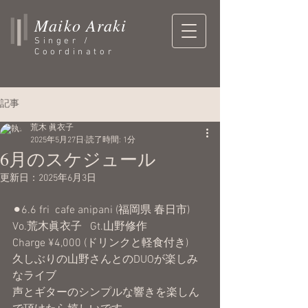
Maiko Araki
Singer /
Coordinator
記事
荒木 眞衣子
2025年5月27日
読了時間: 1分
6月のスケジュール
更新日：
2025年6月3日
⚫︎6.6 fri  cafe anipani (福岡県 春日市)
Vo.荒木眞衣子   Gt.山野修作
Charge ¥4,000 (ドリンクと軽食付き)
久しぶりの山野さんとのDUOが楽しみ
なライブ
声とギターのシンプルな響きを楽しん