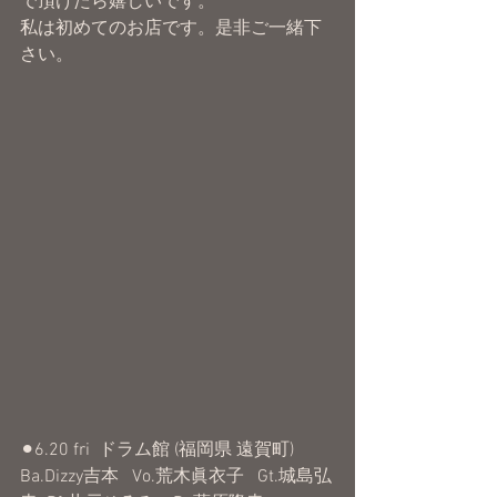
で頂けたら嬉しいです。
私は初めてのお店です。是非ご一緒下
さい。
⚫︎6.20 fri  ドラム館 (福岡県 遠賀町)
Ba.Dizzy吉本   Vo.荒木眞衣子   Gt.城島弘