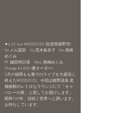
⚫︎6.22 sun MOOD2025 (佐賀県嬉野市)
Vo.メル冨田　Vo.荒木眞衣子   Vln.尾崎
めぐみ
Pf. 鎌田明日香　Perc.尾崎めぐみ
Charge ¥4,000 (要オーダー)
2月の福岡もも庵でのライブを大盛況に
終えたMOOD2025。今回は嬉野温泉.老
舗旅館のレトロなラウンジにて「キャ
バレーの夜」と題してお届けします。
昭和100年、目眩く世界へと誘います。
お待ちしています。