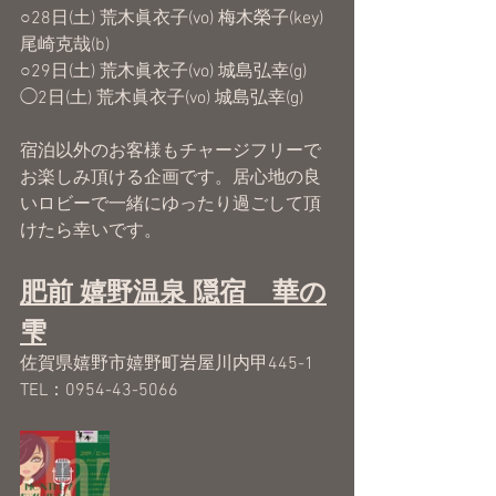
○28日(土) 荒木眞衣子(vo) 梅木榮子(key) 
尾崎克哉(b) 
○29日(土) 荒木眞衣子(vo) 城島弘幸(g)
◯2日(土) 荒木眞衣子(vo) 城島弘幸(g)
宿泊以外のお客様もチャージフリーで
お楽しみ頂ける企画です。居心地の良
いロビーで一緒にゆったり過ごして頂
けたら幸いです。​  
肥前 嬉野温泉 隠宿　華の
雫
佐賀県嬉野市嬉野町岩屋川内甲445-1
TEL：0954-43-5066