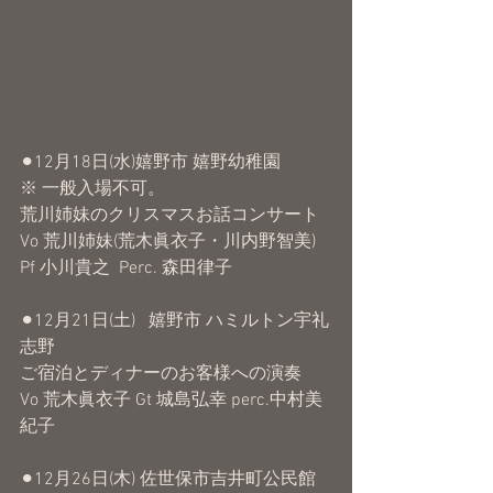
⚫︎12月18日(水)嬉野市 嬉野幼稚園
※ 一般入場不可。
荒川姉妹のクリスマスお話コンサート
Vo 荒川姉妹(荒木眞衣子・川内野智美)
Pf 小川貴之  Perc. 森田律子
⚫︎12月21日(土)   嬉野市 ハミルトン宇礼
志野
ご宿泊とディナーのお客様への演奏
Vo 荒木眞衣子 Gt 城島弘幸 perc.中村美
紀子
⚫︎12月26日(木) 佐世保市吉井町公民館