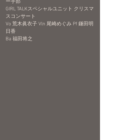
ー宇部　
GIRL TALKスペシャルユニット クリスマ
スコンサート
Vo 荒木眞衣子 Vln 尾崎めぐみ Pf 鎌田明
日香
Ba 福田将之