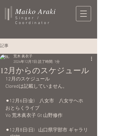
Maiko Araki
Singer /
Coordinator
記事
荒木 眞衣子
2024年12月7日
読了時間: 1分
12月からのスケジュール
12月のスケジュール
Cloredは記載していません。
⚫︎12月6日(金)    八女市　八女サヘホ
おとらくライブ
Vo 荒木眞衣子 Gt 山野修作
⚫︎12月8日(日)   山口県宇部市 ギャラリ