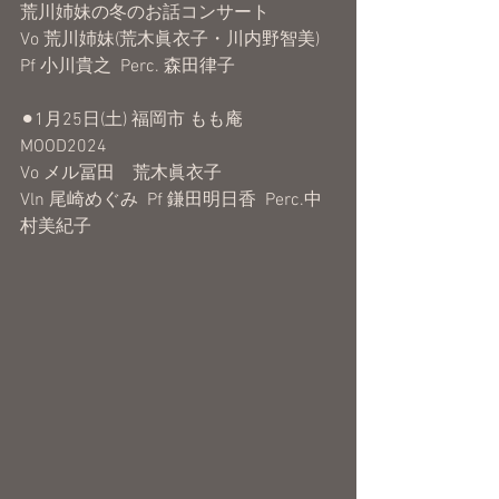
荒川姉妹の冬のお話コンサート
Vo 荒川姉妹(荒木眞衣子・川内野智美)
Pf 小川貴之  Perc. 森田律子
⚫︎1月25日(土) 福岡市 もも庵
MOOD2024
Vo メル冨田　荒木眞衣子
Vln 尾崎めぐみ  Pf 鎌田明日香  Perc.中
村美紀子