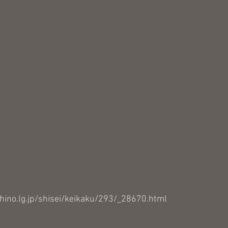
shino.lg.jp/shisei/keikaku/293/_28670.html