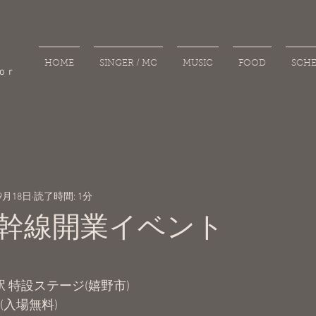
HOME
SINGER / MC
MUSIC
FOOD
SCH
or
9月18日
読了時間: 1分
幹線開業イベント
温泉駅 特設ステージ(嬉野市)
(入場無料)